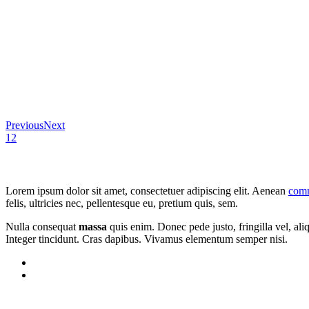
Previous
Next
1
2
Lorem ipsum dolor sit amet, consectetuer adipiscing elit. Aenean
comm
felis, ultricies nec, pellentesque eu, pretium quis, sem.
Nulla consequat
massa
quis enim. Donec pede justo, fringilla vel, aliq
Integer tincidunt. Cras dapibus. Vivamus elementum semper nisi.