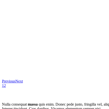
Previous
Next
1
2
Nulla consequat
massa
quis enim. Donec pede justo, fringilla vel, aliq
Integer tincidunt. Cras dapibus. Vivamus elementum semper nisi.